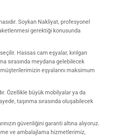
masıdır. Soykan Nakliyat, profesyonel
 paketlenmesi gerektiği konusunda
çilir. Hassas cam eşyalar, kırılgan
ınma sırasında meydana gelebilecek
de müşterilerimizin eşyalarını maksimum
r. Özellikle büyük mobilyalar ya da
 sayede, taşınma sırasında oluşabilecek
nızın güvenliğini garanti altına alıyoruz.
leme ve ambalajlama hizmetlerimiz,