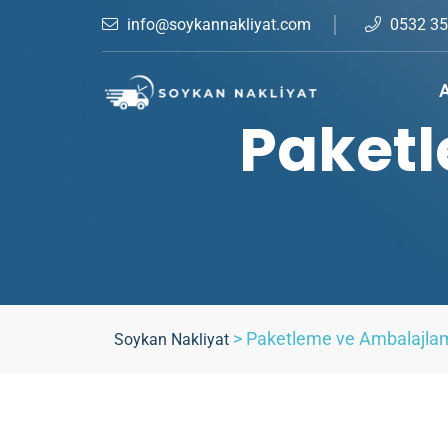
info@soykannakliyat.com
0532 35
A
Paketl
>
Paketleme ve Ambalajlam
Soykan Nakliyat