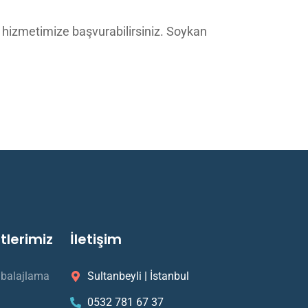
 hizmetimize başvurabilirsiniz. Soykan
tlerimiz
İletişim
balajlama​
Sultanbeyli | İstanbul
0532 781 67 37