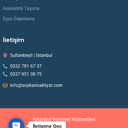
Asansörlü Taşıma
Eşya Depolama
İletişim
Sultanbeyli | İstanbul
0532 781 67 37
0537 951 38 75
info@soykannakliyat.com
İstanbul İnternet Hizmetleri
C
İletişime Geç