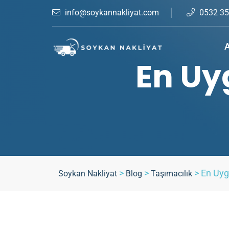
info@soykannakliyat.com
0532 35
A
En Uy
>
>
>
En Uyg
Soykan Nakliyat
Blog
Taşımacılık