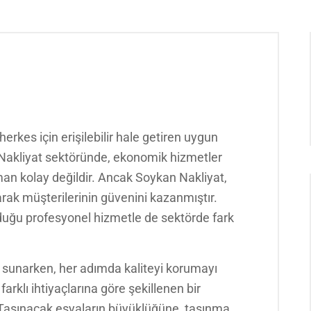
erkes için erişilebilir hale getiren uygun
r. Nakliyat sektöründe, ekonomik hizmetler
an kolay değildir. Ancak Soykan Nakliyat,
arak müşterilerinin güvenini kazanmıştır.
nduğu profesyonel hizmetle de sektörde fark
 sunarken, her adımda kaliteyi korumayı
arklı ihtiyaçlarına göre şekillenen bir
Taşınacak eşyaların büyüklüğüne, taşınma