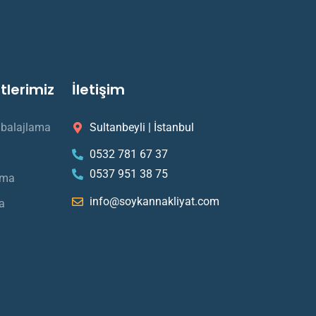
tlerimiz
İletişim
balajlama​
Sultanbeyli | İstanbul
0532 781 67 37
0537 951 38 75
ıma
info@soykannakliyat.com
a